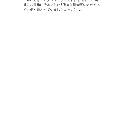
港にお散歩に行きました‼ 週末は観光客の方がとっ
ても多く賑わっていましたよ～ バナ ...